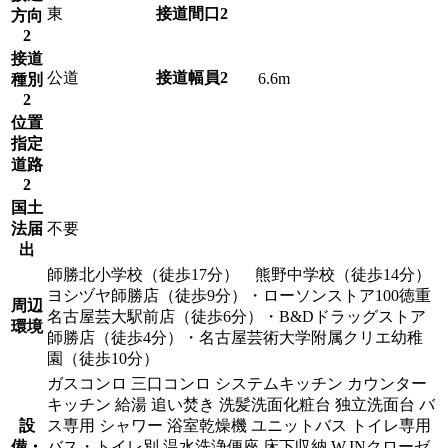
東
接道間口2
方向
2
接道
公道
接道幅員2
6.6m
種別
2
位置
指定
道路
2
国土
法届
不要
出
師勝北小学校（徒歩17分） 熊野中学校（徒歩14分）
ヨシヅヤ師勝店（徒歩9分）・ローソンストア100徳重
周辺
名古屋芸大駅前店（徒歩6分）・B&Dドラッグストア
環境
師勝店（徒歩4分）・名古屋芸術大学附属クリエ幼稚
園（徒歩10分）
ガスコンロ
三口コンロ
システムキッチン
カウンター
キッチン
給湯
追い焚き
洗髪洗面化粧台
独立洗面台
バ
設
ス専用
シャワー
浴室乾燥機
ユニットバス
トイレ専用
備・
バス・トイレ別
温水洗浄便座
床下収納
W.INクローゼ