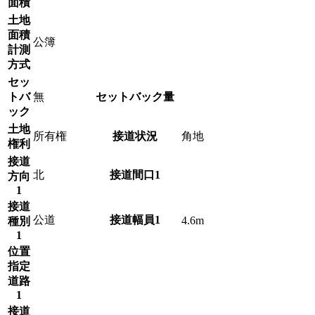
面積
土地
面積
公簿
計測
方式
セッ
トバ
無
セットバック量
ック
土地
所有権
接道状況
角地
権利
接道
北
接道間口1
方向
1
接道
公道
接道幅員1
4.6m
種別
1
位置
指定
道路
1
接道