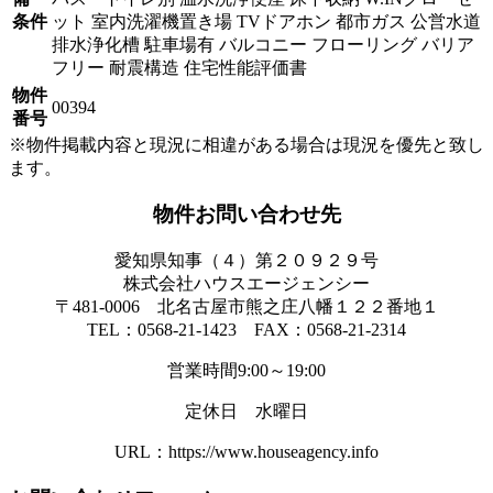
条件
ット
室内洗濯機置き場
TVドアホン
都市ガス
公営水道
排水浄化槽
駐車場有
バルコニー
フローリング
バリア
フリー
耐震構造
住宅性能評価書
物件
00394
番号
※物件掲載内容と現況に相違がある場合は現況を優先と致し
ます。
物件お問い合わせ先
愛知県知事（４）第２０９２９号
株式会社ハウスエージェンシー
〒481-0006 北名古屋市熊之庄八幡１２２番地１
TEL：0568-21-1423 FAX：0568-21-2314
営業時間9:00～19:00
定休日 水曜日
URL：https://www.houseagency.info