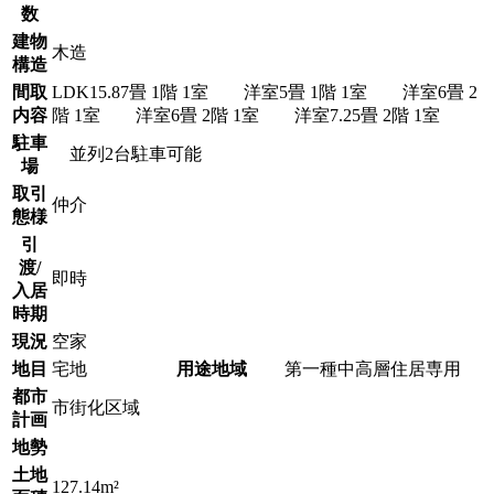
数
建物
木造
構造
間取
LDK15.87畳 1階 1室 洋室5畳 1階 1室 洋室6畳 2
内容
階 1室 洋室6畳 2階 1室 洋室7.25畳 2階 1室
駐車
並列2台駐車可能
場
取引
仲介
態様
引
渡/
即時
入居
時期
現況
空家
地目
宅地
用途地域
第一種中高層住居専用
都市
市街化区域
計画
地勢
土地
127.14m²