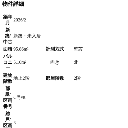
物件詳細
築年
2026/2
月
新
築/
新築・未入居
中古
面積
95.86m²
計測方式
壁芯
バル
コニ
5.16m²
向き
北
ー
建物
地上2階
部屋階数
2階
階数
部
屋/
C号棟
区画
番号
総
戸/
3
区画