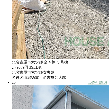
北名古屋市六ツ師 全４棟 ３号棟
2,790万円
3SLDK
北名古屋市六ツ師女夫越
名鉄犬山線徳重・名古屋芸大駅
up
→物件詳細