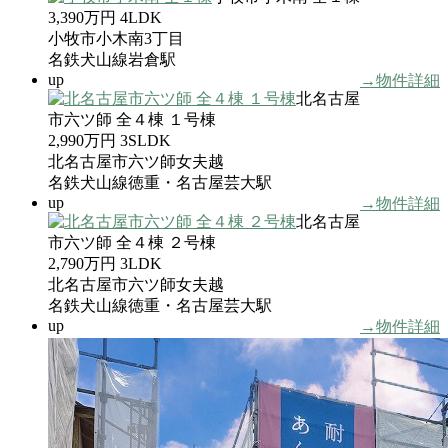
3,390万円
4LDK
小牧市小木南3丁目
名鉄犬山線岩倉駅
up
→物件詳細
北名古屋
市六ツ師 全４棟 １号棟
2,990万円
3SLDK
北名古屋市六ツ師女夫越
名鉄犬山線徳重・名古屋芸大駅
up
→物件詳細
北名古屋
市六ツ師 全４棟 ２号棟
2,790万円
3LDK
北名古屋市六ツ師女夫越
名鉄犬山線徳重・名古屋芸大駅
up
→物件詳細