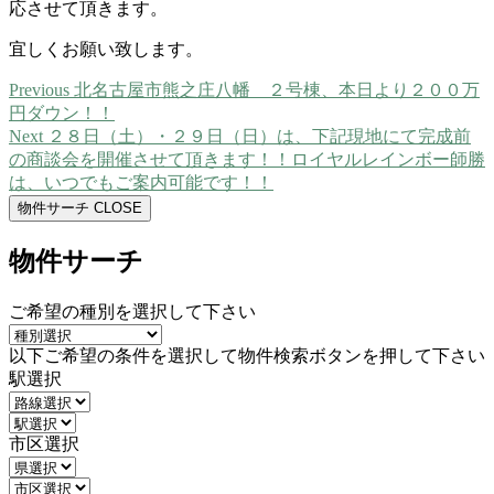
応させて頂きます。
宜しくお願い致します。
Previous
Previous
北名古屋市熊之庄八幡 ２号棟、本日より２００万
投
post:
円ダウン！！
稿
Next
Next
２８日（土）・２９日（日）は、下記現地にて完成前
post:
の商談会を開催させて頂きます！！ロイヤルレインボー師勝
ナ
は、いつでもご案内可能です！！
ビ
物件サーチ
CLOSE
ゲ
物件サーチ
ー
シ
ご希望の種別を選択して下さい
ョ
以下ご希望の条件を選択して物件検索ボタンを押して下さい
ン
駅選択
市区選択