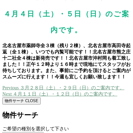
４月４日（土）・５日（日）のご案
内です。
北名古屋市薬師寺全３棟（残り２棟）、北名古屋市高田寺起
返（全１棟）、いつでも内覧可能です！！北名古屋市熊之庄
十二社全４棟は新発売です！！北名古屋市沖村岡も着工致し
ました！！正午１２時より１６時まで現地にてスタッフがお
待ちしております。また、事前にご予約を頂けるとご案内が
スムーズに行えます！！今週も宜しくお願い致します！！
Previous
Previous
３月２８日（土）・２９日（日）のご案内です。
投
post:
Next
Next
４月１１日（土）・１２日（日）のご案内です。
稿
post:
物件サーチ
CLOSE
ナ
物件サーチ
ビ
ゲ
ご希望の種別を選択して下さい