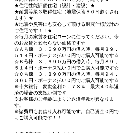
★住宅性能評価住宅（設計・建設）★
★耐震等級３取得住宅（地震保険５０％割引され
ます）★
★地震や災害にも安心して頂ける耐震仕様設計の
ご住宅です！！★
☆毎月の家賃を住宅ローンに使ってください。今
のお家賃と変わらない価格です☆
☆Ａ号棟 ３，６９０万円の借入時、毎月８９，
５１４円・ボーナス払い０円でご購入可能です☆
☆Ｂ号棟 ３，６９０万円の借入時、毎月８９，
５１４円・ボーナス払い０円でご購入可能です☆
☆Ｃ号棟 ３，８９０万円の借入時、毎月９４，
３６６円・ボーナス払い０円でご購入可能です☆
※十六銀行 変動金利０．７８％ 最大４０年返
済の場合の支払い例です。
※お客様のご年齢によりご返済年数が異なりま
す。
※諸費用もお借り入れ可能です。自己資金０円で
もご購入可能です！！