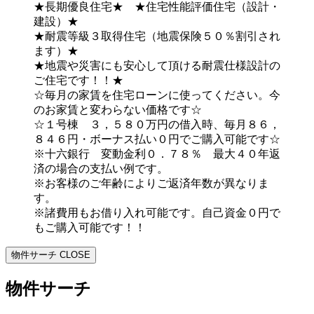
★長期優良住宅★ ★住宅性能評価住宅（設計・
建設）★
★耐震等級３取得住宅（地震保険５０％割引され
ます）★
★地震や災害にも安心して頂ける耐震仕様設計の
ご住宅です！！★
☆毎月の家賃を住宅ローンに使ってください。今
のお家賃と変わらない価格です☆
☆１号棟 ３，５８０万円の借入時、毎月８６，
８４６円・ボーナス払い０円でご購入可能です☆
※十六銀行 変動金利０．７８％ 最大４０年返
済の場合の支払い例です。
※お客様のご年齢によりご返済年数が異なりま
す。
※諸費用もお借り入れ可能です。自己資金０円で
もご購入可能です！！
物件サーチ
CLOSE
物件サーチ