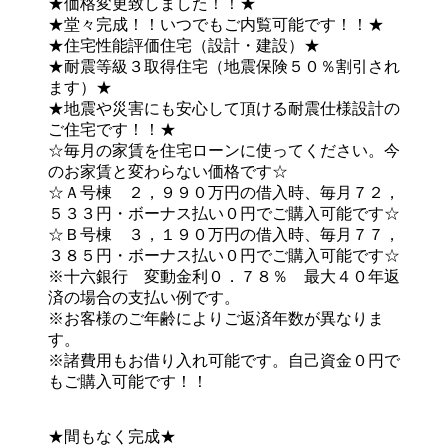
★価格変更致しました！！★
★堂々完成！！いつでもご内覧可能です！！★
★住宅性能評価住宅（設計・建設）★
★耐震等級３取得住宅（地震保険５０％割引され
ます）★
★地震や災害にも安心して頂ける耐震仕様設計の
ご住宅です！！★
☆毎月の家賃を住宅ローンに使ってください。今
のお家賃と変わらない価格です☆
☆Ａ号棟 ２，９９０万円の借入時、毎月７２，
５３３円・ボーナス払い０円でご購入可能です☆
☆Ｂ号棟 ３，１９０万円の借入時、毎月７７，
３８５円・ボーナス払い０円でご購入可能です☆
※十六銀行 変動金利０．７８％ 最大４０年返
済の場合の支払い例です。
※お客様のご年齢によりご返済年数が異なりま
す。
※諸費用もお借り入れ可能です。自己資金０円で
もご購入可能です！！
★間もなく完成★